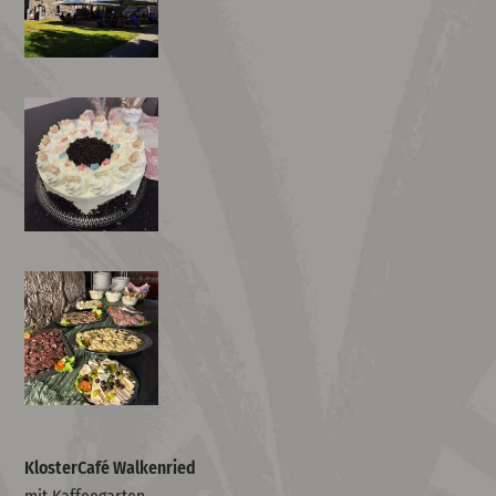
KlosterCafé Walkenried