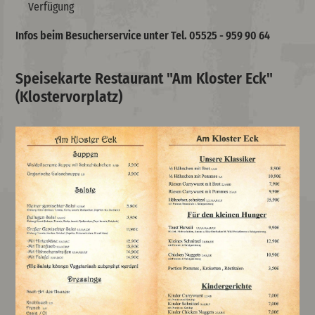
Verfügung
I
nfos beim Besucherservice unter Tel. 05525 - 959 90 64
Speisekarte Restaurant "Am Kloster Eck"
(Klostervorplatz)