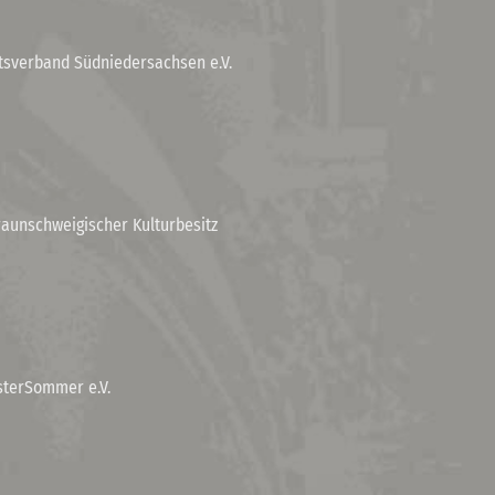
tsverband Südniedersachsen e.V.
raunschweigischer Kulturbesitz
sterSommer e.V.