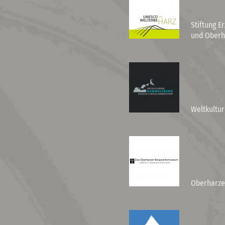
Stiftung E
und Oberh
Weltkultu
Oberharze