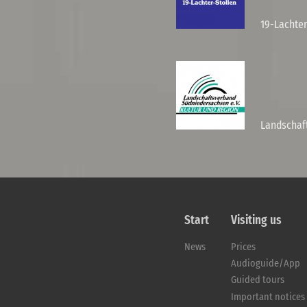
19-Lachter
Landschaf
Start
Visiting us
News
Prices
Audioguide/App
Guided tours
Important notices