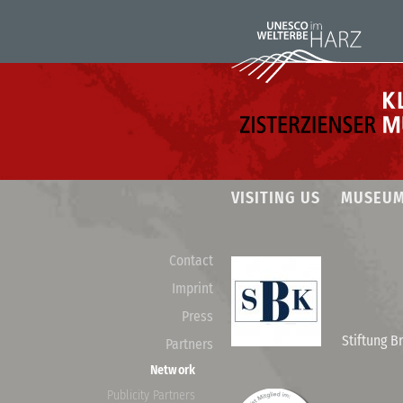
VISITING US
MUSEU
Contact
Imprint
Press
Stiftung B
Partners
Network
Publicity Partners