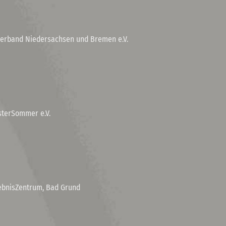
rband Niedersachsen und Bremen e.V.
sterSommer e.V.
ebnisZentrum, Bad Grund