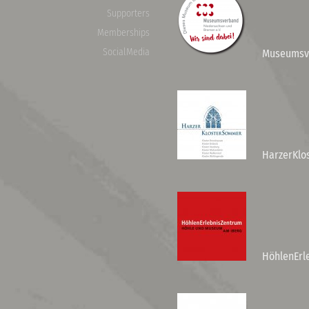
Supporters
Memberships
SocialMedia
Museumsve
HarzerKlo
HöhlenErl