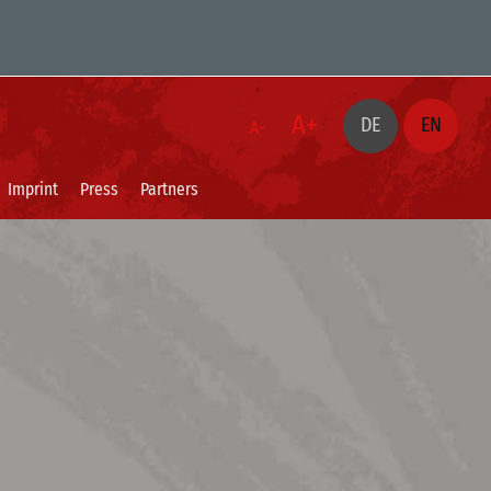
A+
DE
EN
A-
Imprint
Press
Partners