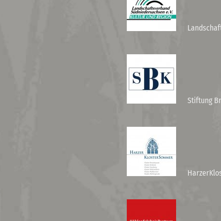
Landschaf
Stiftung B
HarzerKlo