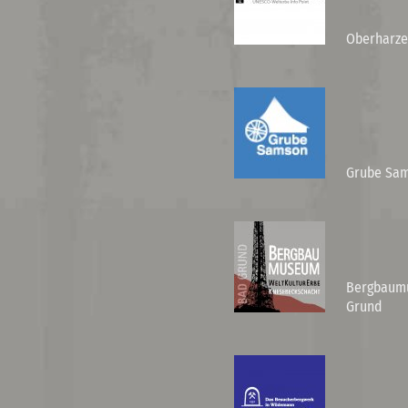
Oberharze
Grube Sam
Bergbaumu
Grund