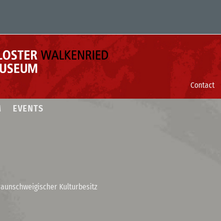
Contact
M
EVENTS
raunschweigischer Kulturbesitz