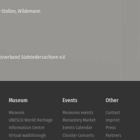
-Stollen, Wildemann
tsverband Südniedersachsen e.V.
Museum
Events
Other
Museum
Museums events
Contact
UNESCO World Heritage
Monastery Market
Imprint
Information Centre
Events Calendar
Press
Virtual walkthrough
Cloister Concerts
Partners