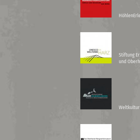
HöhlenErl
Stiftung E
und Oberh
Weltkultu